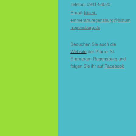
Telefon: 0941-54020
Email:
kita.st-
emmeram.regensburg@bistum
-regensburg.de
Besuchen Sie auch die
Website
der Pfarrei St.
Emmeram Regensburg und
folgen Sie ihr auf
Facebook